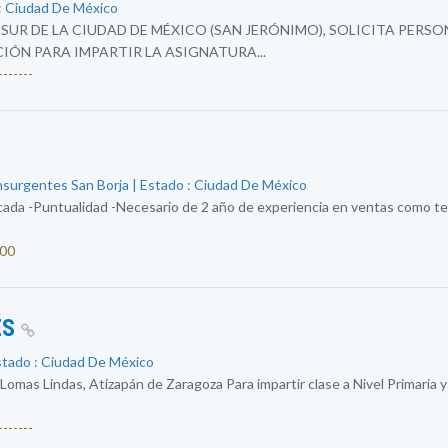
: Ciudad De México
SUR DE LA CIUDAD DE MÉXICO (SAN JERÓNIMO), SOLICITA PER
N PARA IMPARTIR LA ASIGNATURA...
------
nsurgentes San Borja | Estado : Ciudad De México
ada -Puntualidad -Necesario de 2 año de experiencia en ventas como tel
000
ÉS
stado : Ciudad De México
 Lomas Lindas, Atizapán de Zaragoza Para impartir clase a Nivel Primaria 
------