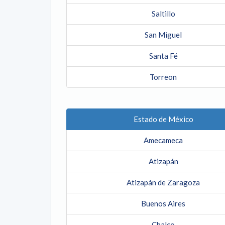
Saltillo
San Miguel
Santa Fé
Torreon
Estado de México
Amecameca
Atizapán
Atizapán de Zaragoza
Buenos Aires
Chalco