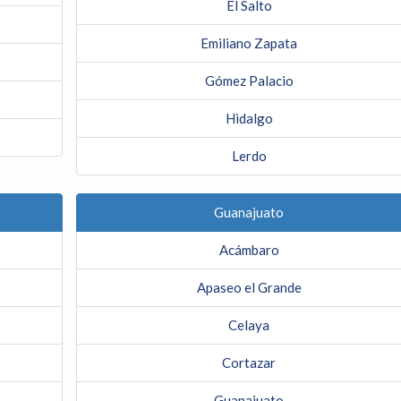
El Salto
Emiliano Zapata
Gómez Palacio
Hidalgo
Lerdo
Guanajuato
Acámbaro
Apaseo el Grande
Celaya
Cortazar
Guanajuato