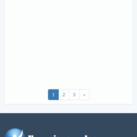
1
2
3
»