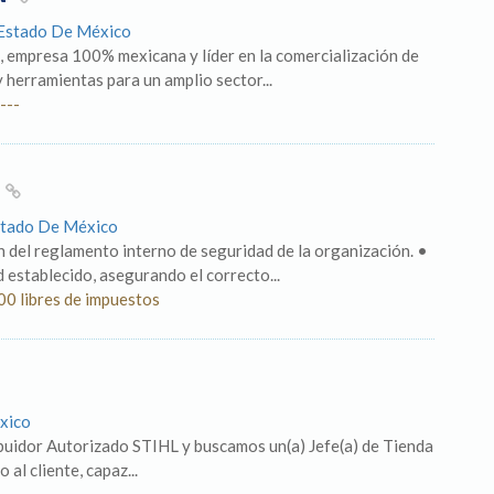
: Estado De México
, empresa 100% mexicana y líder en la comercialización de
 y herramientas para un amplio sector...
---
D
Estado De México
n del reglamento interno de seguridad de la organización. •
d establecido, asegurando el correcto...
00 libres de impuestos
éxico
buidor Autorizado STIHL y buscamos un(a) Jefe(a) de Tienda
al cliente, capaz...