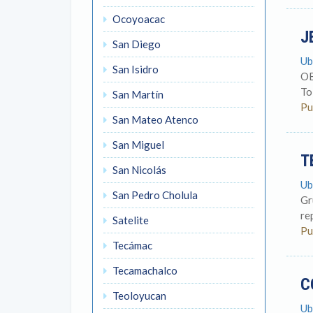
Ocoyoacac
J
San Diego
Ub
San Isidro
OB
To
San Martín
Pu
San Mateo Atenco
San Miguel
T
San Nicolás
Ub
San Pedro Cholula
Gr
re
Satelite
Pu
Tecámac
Tecamachalco
C
Teoloyucan
Ub