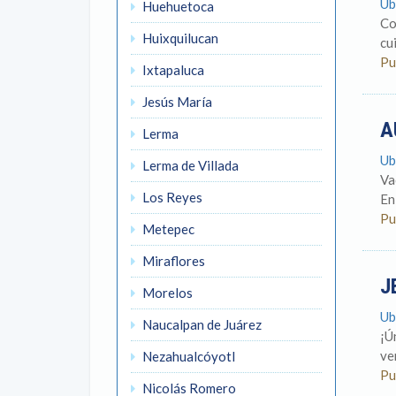
Ub
Huehuetoca
Co
Huixquilucan
cu
Pu
Ixtapaluca
Jesús María
A
Lerma
Ub
Lerma de Villada
Va
Los Reyes
En
Pu
Metepec
Miraflores
J
Morelos
Ub
Naucalpan de Juárez
¡Ú
ven
Nezahualcóyotl
Pu
Nicolás Romero