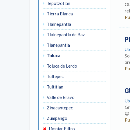
Tepotzotlán
Ob
re
Tierra Blanca
Pu
Tlalnepantla
Tlalnepantla de Baz
P
Tlanepantla
Ub
Toluca
So
ár
Toluca de Lerdo
Pu
Tultepec
Tultitlan
G
Valle de Bravo
Ub
Gr
Zinacantepec
😊
Zumpango
Pu
Limpiar Filtro