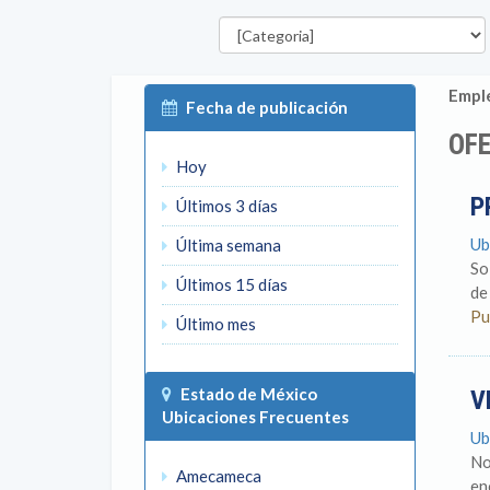
Categorías
Emple
Fecha de publicación
OFE
Hoy
P
Últimos 3 días
Ub
Última semana
So
Últimos 15 días
de
Pu
Último mes
Estado de México
V
Ubicaciones Frecuentes
Ub
No
Amecameca
en