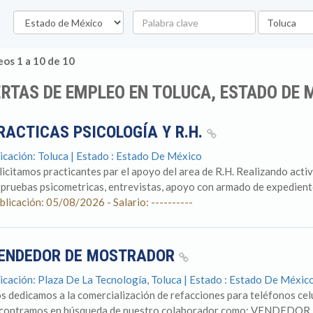
Estado
Palabra
Ubicación
clave
os 1 a 10 de 10
RTAS DE EMPLEO EN TOLUCA, ESTADO DE 
RACTICAS PSICOLOGÍA Y R.H.
icación: Toluca | Estado : Estado De México
licitamos practicantes par el apoyo del area de R.H. Realizando activ
 pruebas psicometricas, entrevistas, apoyo con armado de expediente
blicación: 05/08/2026 - Salario: ----------
ENDEDOR DE MOSTRADOR
icación: Plaza De La Tecnología, Toluca | Estado : Estado De Méxic
s dedicamos a la comercialización de refacciones para teléfonos cel
contramos en búsqueda de nuestro colaborador como: VENDEDO