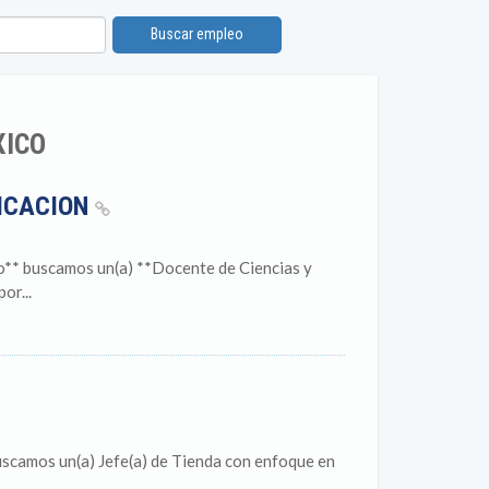
Buscar empleo
XICO
NICACION
o** buscamos un(a) **Docente de Ciencias y
or...
scamos un(a) Jefe(a) de Tienda con enfoque en