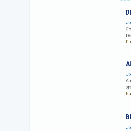
D
Ub
Co
fe
Pu
A
Ub
An
pr
Pu
B
Ub