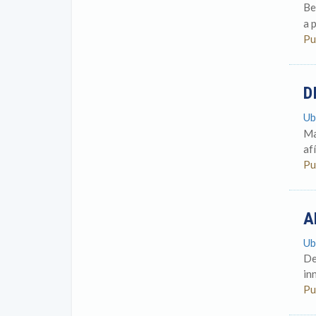
Be
a 
Pu
D
Ub
Ma
af
Pu
A
Ub
De
in
Pu