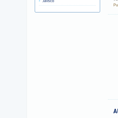
Jalisco
Pu
A