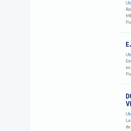
Ub
Re
ME
Pu
E
Ub
Em
en
Pu
D
V
Ub
La
de