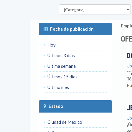
Categorías
Emple
Fecha de publicación
OF
Hoy
D
Últimos 3 días
Ub
Última semana
**
Últimos 15 días
Té
Pu
Último mes
Estado
J
Ub
Ciudad de México
¡Ú
ven