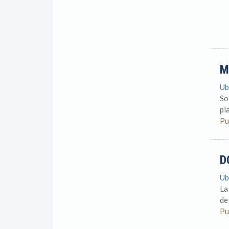
M
Ub
So
pl
Pu
D
Ub
La
de
Pu