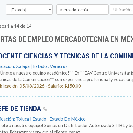
Estado
Palabra
Ubicación
clave
os 1 a 14 de 14
ERTAS DE EMPLEO MERCADOTECNIA EN MÉ
OCENTE CIENCIAS Y TECNICAS DE LA COMU
icación: Xalapa | Estado : Veracruz
¡Únete a nuestro equipo académico!** En **EAV Centro Universitari
cnicas de la Comunicación** con experiencia profesional y vocación p
blicación: 05/08/2026 - Salario: $150.00
EFE DE TIENDA
icación: Toluca | Estado : Estado De México
nete a nuestro equipo! Somos un Distribuidor Autorizado STIHL y bu
tas, liderazgo y servicio al cliente, capaz...