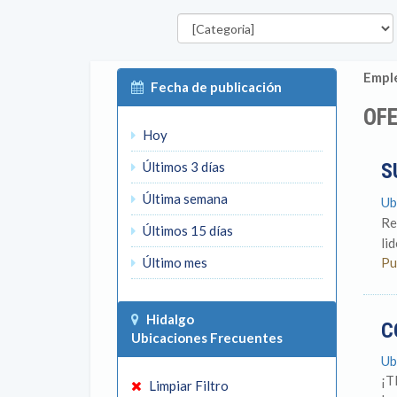
Categorías
Emple
Fecha de publicación
OFE
Hoy
Últimos 3 días
S
Última semana
Ub
Re
Últimos 15 días
li
Último mes
Pu
Hidalgo
C
Ubicaciones Frecuentes
Ub
¡T
Limpiar Filtro