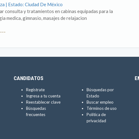
za | Estado: Ciudad De México
dar consulta y tratamientos en cabinas equipadas para la
gia medica, gimnasio, masajes de relajacion
---
CANDIDATOS
E
Regístrate
Búsquedas por
Ingresa a tu cuenta
Estado
Reestablecer clave
Buscar empleo
Búsquedas
Términos de uso
frecuentes
Política de
privacidad