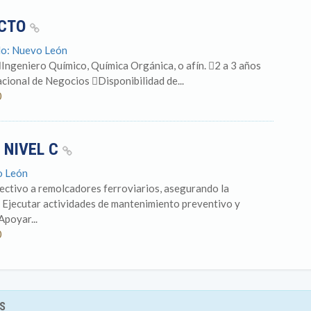
UCTO
do: Nuevo León
iero Químico, Química Orgánica, o afín. 2 a 3 años
cional de Negocios Disponibilidad de...
0
 NIVEL C
o León
ectivo a remolcadores ferroviarios, asegurando la
s Ejecutar actividades de mantenimiento preventivo y
Apoyar...
0
S