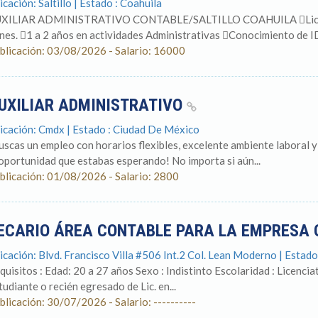
icación: Saltillo | Estado : Coahuila
XILIAR ADMINISTRATIVO CONTABLE/SALTILLO COAHUILA Licenc
ines. 1 a 2 años en actividades Administrativas Conocimiento de I
blicación: 03/08/2026 - Salario: 16000
UXILIAR ADMINISTRATIVO
icación: Cmdx | Estado : Ciudad De México
uscas un empleo con horarios flexibles, excelente ambiente laboral 
 oportunidad que estabas esperando! No importa si aún...
blicación: 01/08/2026 - Salario: 2800
ECARIO ÁREA CONTABLE PARA LA EMPRESA
icación: Blvd. Francisco Villa #506 Int.2 Col. Lean Moderno | Estad
quisitos : Edad: 20 a 27 años Sexo : Indistinto Escolaridad : Licenciat
tudiante o recién egresado de Lic. en...
blicación: 30/07/2026 - Salario: ----------