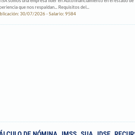
ISA somos una empresa líder en Autofinanciamiento en el estado de
periencia que nos respaldan... Requisitos del...
blicación: 30/07/2026 - Salario: 9584
ÁLCULO DE NÓMINA, IMSS, SUA, IDSE, REC