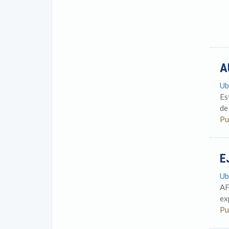
A
Ub
Es
de
Pu
E
Ub
AF
ex
Pu