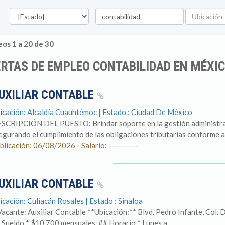
Estado
Palabra
Ubicación
clave
os 1 a 20 de 30
RTAS DE EMPLEO CONTABILIDAD EN MÉXI
UXILIAR CONTABLE
icación: Alcaldía Cuauhtémoc | Estado : Ciudad De México
SCRIPCIÓN DEL PUESTO: Brindar soporte en la gestión administrativ
egurando el cumplimiento de las obligaciones tributarias conforme a l
blicación: 06/08/2026 - Salario: ----------
UXILIAR CONTABLE
icación: Culiacán Rosales | Estado : Sinaloa
Vacante: Auxiliar Contable **Ubicación:** Blvd. Pedro Infante, Col. D
 Sueldo * $10,700 mensuales. ## Horario * Lunes a...