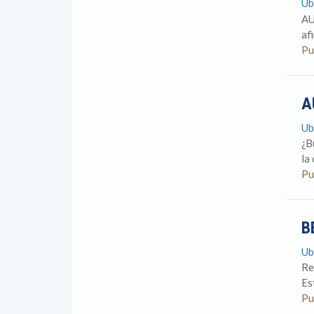
Ub
AU
af
Pu
A
Ub
¿B
la
Pu
B
Ub
Re
Es
Pu