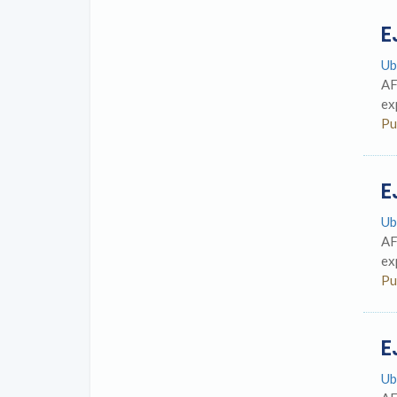
E
Ub
AF
ex
Pu
E
Ub
AF
ex
Pu
E
Ub