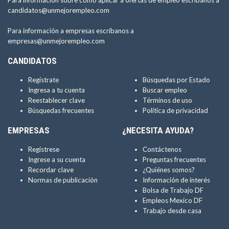
Para información sobre como aplicar a ofertas de empleo escríbanos a
candidatos@unmejorempleo.com
Para información a empresas escríbanos a
empresas@unmejorempleo.com
CANDIDATOS
Regístrate
Búsquedas por Estado
Ingresa a tu cuenta
Buscar empleo
Reestablecer clave
Términos de uso
Búsquedas frecuentes
Política de privacidad
EMPRESAS
¿NECESITA AYUDA?
Regístrese
Contáctenos
Ingrese a su cuenta
Preguntas frecuentes
Recordar clave
¿Quiénes somos?
Normas de publicación
Información de interés
Bolsa de Trabajo DF
Empleos Mexico DF
Trabajo desde casa