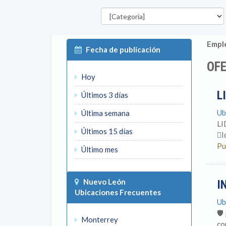
Categorías
Emple
Fecha de publicación
OFE
Hoy
L
Últimos 3 días
Ub
Última semana
LI
Últimos 15 días
I
Pu
Último mes
Nuevo León
I
Ubicaciones Frecuentes
Ub
🛡
Monterrey
co