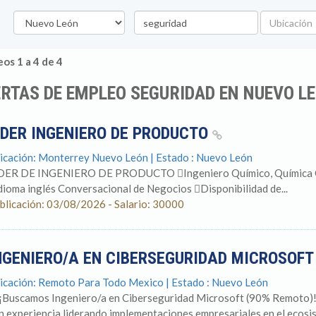
Estado
Palabra
Ubicación
clave
os 1 a 4 de 4
RTAS DE EMPLEO SEGURIDAD EN NUEVO L
IDER INGENIERO DE PRODUCTO
icación: Monterrey Nuevo León | Estado : Nuevo León
DER DE INGENIERO DE PRODUCTO Ingeniero Químico, Química Orgán
dioma inglés Conversacional de Negocios Disponibilidad de...
blicación: 03/08/2026 - Salario: 30000
NGENIERO/A EN CIBERSEGURIDAD MICROSOFT
icación: Remoto Para Todo Mexico | Estado : Nuevo León
️ ¡Buscamos Ingeniero/a en Ciberseguridad Microsoft (90% Remoto)! 
n experiencia liderando implementaciones empresariales en el ecosis