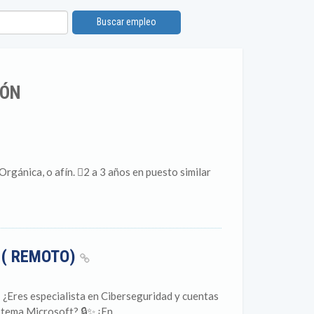
Buscar empleo
EÓN
ica, o afín. 2 a 3 años en puesto similar
 ( REMOTO)
¿Eres especialista en Ciberseguridad y cuentas
tema Microsoft? 🔒✨ ¡En...